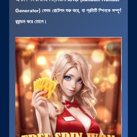
Generator) বেসড রোটেশন শুরু করে, যা প্রতিটি স্পিনকে সম্পূর্ণ
র‍্যান্ডম করে তোলে।