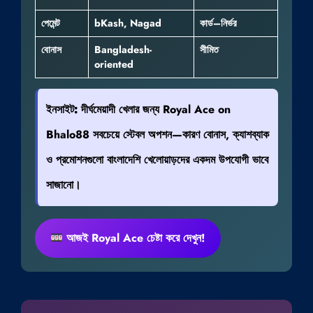
পেমেন্ট
bKash, Nagad
কার্ড–নির্ভর
বোনাস
Bangladesh-
সীমিত
oriented
ইনসাইট:
দীর্ঘমেয়াদী খেলার জন্য Royal Ace on
Bhalo88 সবচেয়ে স্টেবল অপশন—কারণ বোনাস, ক্যাশব্যাক
ও প্রমোশনগুলো বাংলাদেশি খেলোয়াড়দের একদম উপযোগী ভাবে
সাজানো।
আজই Royal Ace চেষ্টা করে দেখুন!