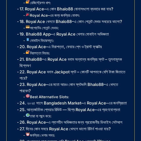
রেজিস্ট্রেশন ধাপ:
17. Royal Ace–এ কোন Bhalo88 বোনাসগুলো ব্যবহার করা যায়?
Royal Ace–এর জন্য জনপ্রিয় বোনাস:
18. Royal Ace খেলতে Bhalo88–এ কোন পেমেন্ট মেথড সবচেয়ে ভালো?
সাপোর্টেড পেমেন্ট মেথড:
19. Bhalo88 App–এ Royal Ace খেলার মোবাইল অভিজ্ঞতা
মোবাইল ফিচারসমূহ:
20. Royal Ace–এ নিরাপত্তা, ফেয়ার প্লে ও ট্রাস্ট ফ্যাক্টর
নিরাপত্তা ফিচার:
21. Bhalo88–এ Royal Ace বনাম অন্যান্য জনপ্রিয় স্লট – তুলনামূলক
বিশ্লেষণ
22. Royal Ace বনাম Jackpot স্লট – কোনটি আপনাকে বেশি টাকা জিতাতে
পারে?
23. Royal Ace–এর মতো আরও কোন স্লটগুলি Bhalo88–এ খেলতে
পারবেন?
Best Alternative Slots:
24. ২০২৫ সালে Bangladesh Market–এ Royal Ace–এর জনপ্রিয়তা
25. আন্তর্জাতিক প্লেয়ার রিভিউ — বিশ্বে Royal Ace–এর গ্রহণযোগ্যতা
তারা যা পছন্দ করে:
26. Royal Ace–এ ল্যাগহীন অভিজ্ঞতার জন্য প্রয়োজনীয় ডিভাইস সেটআপ
27. দিনের কোন সময়ে Royal Ace খেললে ভালো রিটার্ন পাওয়া যায়?
জনপ্রিয় খেলার সময়: