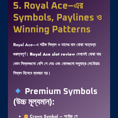
5. Royal Ace–এর
Symbols, Paylines ও
Winning Patterns
Royal Ace–এ সঠিক সিম্বল ও তাদের মান বোঝা অত্যন্ত
গুরুত্বপূর্ণ।
Royal Ace slot review
দেখলেই বোঝা যায়
কোন সিম্বলগুলো বেশি পে দেয় এবং কোনগুলো শুধুমাত্র লো-টায়ার
সিম্বল হিসেবে ব্যবহৃত হয়।
Premium Symbols
(উচ্চ মূল্যমান):
Crown Symbol – সর্বোচ্চ পে