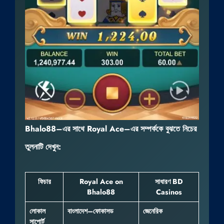
Bhalo88–এর সাথে Royal Ace–এর সম্পর্ককে বুঝতে নিচের
তুলনাটি দেখুন:
ফিচার
Royal Ace on
সাধারণ BD
Bhalo88
Casinos
লোকাল
বাংলাদেশ–ফোকাসড
জেনেরিক
সাপোর্ট