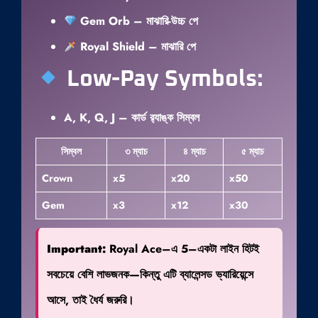
Gem Orb – মাঝারি-উচ্চ পে
Royal Shield – মাঝারি পে
Low-Pay Symbols:
A, K, Q, J – কার্ড র‍্যাঙ্ক সিম্বল
সিম্বল
৩ ম্যাচ
৪ ম্যাচ
৫ ম্যাচ
Crown
x5
x20
x50
Gem
x3
x12
x30
Important:
Royal Ace–এ 5–একটা লাইন হিটই
সবচেয়ে বেশি লাভজনক—কিন্তু এটি ব্যালেন্সড ভ্যারিয়েন্সে
আসে, তাই ধৈর্য জরুরি।