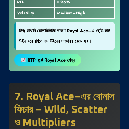
RTP
≈ 96%
Volatility
Medium–High
টিপ:
মাঝারি ভোলাটিলিটির কারণে Royal Ace–এ ছোট-ছোট
উইন ধরে রাখলে বড় উইনের সম্ভাবনা বেড়ে যায়।
RTP বুঝে Royal Ace খেলুন
7. Royal Ace–এর বোনাস
ফিচার – Wild, Scatter
ও Multipliers