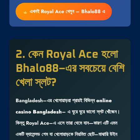
এখনই Royal Ace খেলুন – Bhalo88 এ
2. কেন Royal Ace হলো
Bhalo88–এর সবচেয়ে বেশি
খেলা স্লট?
Bangladesh–এর খেলোয়াড়রা প্রায়ই বিভিন্ন
online
casino Bangladesh
– এ ঘুরে ঘুরে ভালো স্লট খোঁজেন।
কিন্তু Royal Ace–এ এসে তারা থেমে যান—কারণ এটি এমন
একটি ব্যালেন্সড গেম যা খেলোয়াড়কে নিয়মিত ছোট–মাঝারি উইন