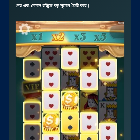
দেয় এবং বোনাস রাউন্ডে বড় সুযোগ তৈরি করে।