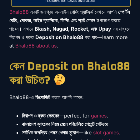
FEATURING HOT GAMES ON BHALO88
Bhalo88
একটি জনপ্রিয় অনলাইন গেমিং প্ল্যাটফর্ম যেখানে আপনি
স্পোর্টস
বেটিং, পোকার, লাইভ ক্যাসিনো, ফিশিং এবং স্লট গেমস
উপভোগ করতে
পারেন। এখানে
Bkash, Nagad, Rocket, এবং Upay
এর মাধ্যমে
নিরাপদ ও দ্রুত
Deposit on Bhalo88
করা যায়—learn more
at
Bhalo88 about us
.
কেন Deposit on Bhalo88
করা উচিত?
Bhalo88-এ
ডিপোজিট
করলে আপনি পাবেন:
নিরাপদ ও দ্রুত লেনদেন
—perfect for
games
.
বাংলাদেশ ব্যাংকের নিয়ম মেনে পরিচালিত পেমেন্ট গেটওয়ে
সর্বাধিক জনপ্রিয় গেমস খেলার সুযোগ
—like
slot games
.