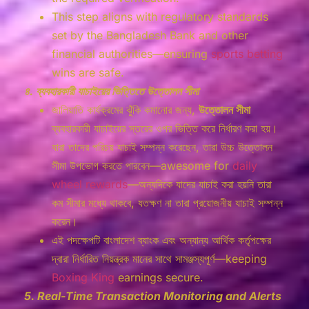
This step aligns with regulatory standards
set by the Bangladesh Bank and other
financial authorities—ensuring
sports betting
wins are safe.
৪. ব্যবহারকারী যাচাইয়ের ভিত্তিতে উত্তোলন সীমা
জালিয়াতি কার্যক্রমের ঝুঁকি কমানোর জন্য,
উত্তোলন সীমা
ব্যবহারকারী যাচাইয়ের স্তরের ওপর ভিত্তি করে নির্ধারণ করা হয়।
যারা তাদের পরিচয় যাচাই সম্পন্ন করেছেন, তারা উচ্চ উত্তোলন
সীমা উপভোগ করতে পারবেন—awesome for
daily
wheel rewards
—অন্যদিকে যাদের যাচাই করা হয়নি তারা
কম সীমার মধ্যে থাকবে, যতক্ষণ না তারা প্রয়োজনীয় যাচাই সম্পন্ন
করেন।
এই পদক্ষেপটি বাংলাদেশ ব্যাংক এবং অন্যান্য আর্থিক কর্তৃপক্ষের
দ্বারা নির্ধারিত নিয়ন্ত্রক মানের সাথে সামঞ্জস্যপূর্ণ—keeping
Boxing King
earnings secure.
5. Real-Time Transaction Monitoring and Alerts