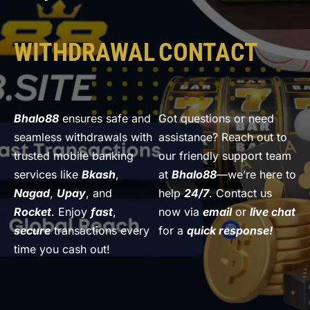
WITHDRAWAL
CONTACT
Bhalo88
ensures safe and
Got questions or need
seamless withdrawals with
assistance? Reach out to
trusted mobile banking
our friendly support team
services like
Bkash
,
at
Bhalo88
—we’re here to
Nagad
,
Upay
, and
help
24/7
. Contact us
Rocket
. Enjoy
fast
,
now via
email
or
live chat
secure
transactions every
for a
quick response!
time you cash out!