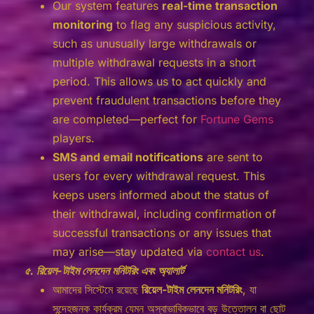
Our system features
real-time transaction
monitoring
to flag any suspicious activity,
such as unusually large withdrawals or
multiple withdrawal requests in a short
period. This allows us to act quickly and
prevent fraudulent transactions before they
are completed—perfect for
Fortune Gems
players.
SMS and email notifications
are sent to
users for every withdrawal request. This
keeps users informed about the status of
their withdrawal, including confirmation of
successful transactions or any issues that
may arise—stay updated via
contact us
.
৫. রিয়েল-টাইম লেনদেন মনিটরিং এবং অ্যালার্ট
আমাদের সিস্টেমে রয়েছে
রিয়েল-টাইম লেনদেন মনিটরিং
, যা
সন্দেহজনক কার্যক্রম যেমন অস্বাভাবিকভাবে বড় উত্তোলন বা ছোট