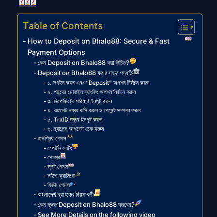
Table of Contents
How to Deposit on Bhalo88: Secure & Fast
Payment Options
কেন Deposit on Bhalo88 করা উচিত?
Deposit on Bhalo88 করার সহজ পদ্ধতি
১. লগইন করুন এবং “Deposit” অপশন নির্বাচন করুন
২. পছন্দের মোবাইল ব্যাংকিং অপশন নির্বাচন করুন
৩. ডিপোজিটের পরিমাণ ইনপুট করুন
৪. ওয়ালেট নম্বর কপি করুন ও পেমেন্ট সম্পন্ন করুন
৫. TrxID নম্বর ইনপুট করুন
৬. ব্যালেন্স আপডেট চেক করুন
জনপ্রিয় গেমস
স্পোর্টস বেটিং
পোকার
স্লট গেমস
লাইভ ক্যাসিনো
ফিশিং গেমস
বাংলাদেশ ব্যাংকের নিয়মাবলী
কেন দ্রুত Deposit on Bhalo88 করবেন?
See More Details on the following video