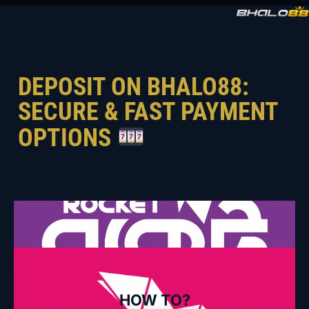
DEPOSIT ON BHALO88:
SECURE & FAST PAYMENT
OPTIONS
HOW TO?