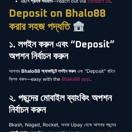
২৪/৭ গ্রাহক সহায়তা
—reach out via
contact us
.
Deposit on Bhalo88
করার সহজ পদ্ধতি
১. লগইন করুন এবং “Deposit”
অপশন নির্বাচন করুন
আপনার
Bhalo88 অ্যাকাউন্টে লগইন করুন
এবং “Deposit” বাটনে
ক্লিক করুন—easy with the
Bhalo88 app
.
২. পছন্দের মোবাইল ব্যাংকিং অপশন
নির্বাচন করুন
Bkash, Nagad, Rocket, অথবা Upay থেকে আপনার পছন্দের