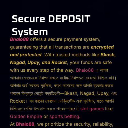
Secure DEPOSIT
System
Bhalo88
offers a secure payment system,
guaranteeing that all transactions are
encrypted
and protected
. With trusted methods like
Bkash,
Nagad, Upay, and Rocket
, your funds are safe
with us every step of the way.
Bhalo88
-এ আমরা
আপনার লেনদেনকে নিরাপদ রাখতে সর্বোচ্চ নিরাপত্তা ব্যবস্থা নিশ্চিত করি।
আপনার অর্থ সবসময় সুরক্ষিত, কারণ আমাদের সঙ্গে আপনি ব্যবহার করতে
পারবেন বিশ্বস্ত পেমেন্ট পদ্ধতিগুলি—Bkash, Nagad, Upay, এবং
Rocket। সব ধরনের লেনদেন এনক্রিপ্টেড এবং সুরক্ষিত, যাতে আপনি
নিশ্চিন্তে গেমিং উপভোগ করতে পারেন—be it
slot games
like
Golden Empire
or
sports betting
.
At
Bhalo88
, we prioritize the security, reliability,