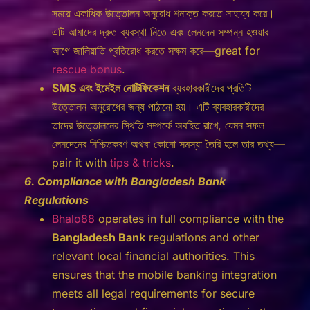
সময়ে একাধিক উত্তোলন অনুরোধ শনাক্ত করতে সাহায্য করে।
এটি আমাদের দ্রুত ব্যবস্থা নিতে এবং লেনদেন সম্পন্ন হওয়ার
আগে জালিয়াতি প্রতিরোধ করতে সক্ষম করে—great for
rescue bonus
.
SMS এবং ইমেইল নোটিফিকেশন
ব্যবহারকারীদের প্রতিটি
উত্তোলন অনুরোধের জন্য পাঠানো হয়। এটি ব্যবহারকারীদের
তাদের উত্তোলনের স্থিতি সম্পর্কে অবহিত রাখে, যেমন সফল
লেনদেনের নিশ্চিতকরণ অথবা কোনো সমস্যা তৈরি হলে তার তথ্য—
pair it with
tips & tricks
.
6. Compliance with Bangladesh Bank
Regulations
Bhalo88
operates in full compliance with the
Bangladesh Bank
regulations and other
relevant local financial authorities. This
ensures that the mobile banking integration
meets all legal requirements for secure