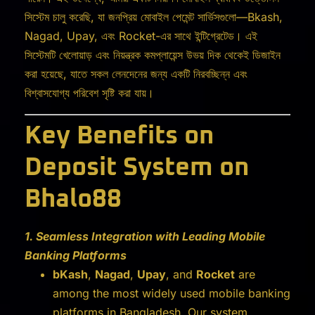
সিস্টেম চালু করেছি, যা জনপ্রিয় মোবাইল পেমেন্ট সার্ভিসগুলো—Bkash,
Nagad, Upay, এবং Rocket-এর সাথে ইন্টিগ্রেটেড। এই
সিস্টেমটি খেলোয়াড় এবং নিয়ন্ত্রক কমপ্লায়েন্স উভয় দিক থেকেই ডিজাইন
করা হয়েছে, যাতে সকল লেনদেনের জন্য একটি নিরবচ্ছিন্ন এবং
বিশ্বাসযোগ্য পরিবেশ সৃষ্টি করা যায়।
Key Benefits on
Deposit System on
Bhalo88
1. Seamless Integration with Leading Mobile
Banking Platforms
bKash
,
Nagad
,
Upay
, and
Rocket
are
among the most widely used mobile banking
platforms in Bangladesh. Our system