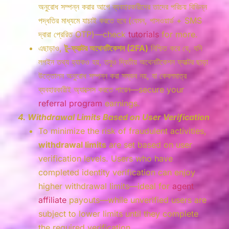
অনুরোধ সম্পন্ন করার আগে ব্যবহারকারীদের তাদের পরিচয় বিভিন্ন
পদ্ধতির মাধ্যমে যাচাই করতে হবে (যেমন, পাসওয়ার্ড + SMS
দ্বারা প্রেরিত OTP)—check
tutorials
for more.
এছাড়াও,
টু-ফ্যাক্টর অথেনটিকেশন (2FA)
নিশ্চিত করে যে, যদি
লগইন তথ্য হ্যাকও হয়, তবুও দ্বিতীয় অথেনটিকেশন ফ্যাক্টর ছাড়া
উত্তোলন অনুরোধ সম্পন্ন করা সম্ভব নয়, যা কেবলমাত্র
ব্যবহারকারীই অ্যাক্সেস করতে পারেন—secure your
referral program
earnings.
4. Withdrawal Limits Based on User Verification
To minimize the risk of fraudulent activities,
withdrawal limits
are set based on user
verification levels. Users who have
completed identity verification can enjoy
higher withdrawal limits—ideal for
agent
affiliate
payouts—while unverified users are
subject to lower limits until they complete
the required verification.